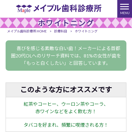
MENU
ホワイトニング
メイプル歯科診療所 HOME
>
診療科目
>
ホワイトニング
喜びを感じる素敵な白い歯！メーカーによる首都
圏20代OLへのリサーチ資料では、81%の女性が歯を
「もっと白くしたい」と回答しています。
このような方にオススメです
紅茶やコーヒー、ウーロン茶やコーラ、
赤ワインなどをよく飲む方！
タバコを好まれ、頻繁に喫煙される方！