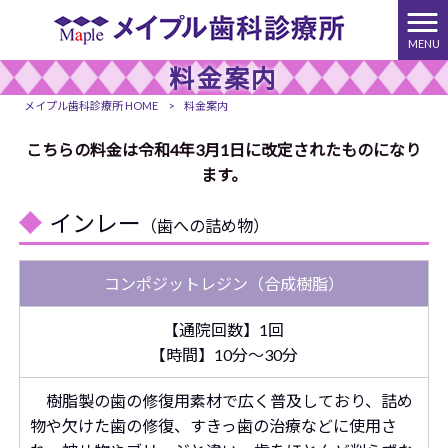
MENU
料金案内
メイプル歯科診療所 HOME
>
料金案内
こちらの料金は令和4年3月1日に改定されたものになり
ます。
インレー
（歯への詰め物）
コンポジットレジン（合成樹脂）
【通院回数】1回
【時間】10分～30分
樹脂製の歯の修復用素材で広く普及しており、詰め
物や欠けた歯の修復、すきっ歯の治療などに使用さ