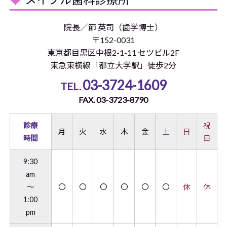
院長／節 英司（歯学博士）
〒152-0031
東京都目黒区中根2-1-11 セツビル2F
東急東横線「都立大学駅」徒歩2分
03-3724-1609
TEL.
FAX. 03-3723-8790
診療
祝
月
火
水
木
金
土
日
時間
日
9:30
am
～
〇
〇
〇
〇
〇
〇
休
休
1:00
pm