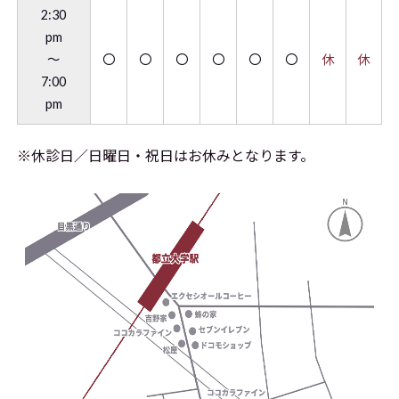
2:30
pm
～
〇
〇
〇
〇
〇
〇
休
休
7:00
pm
※休診日／日曜日・祝日はお休みとなります。