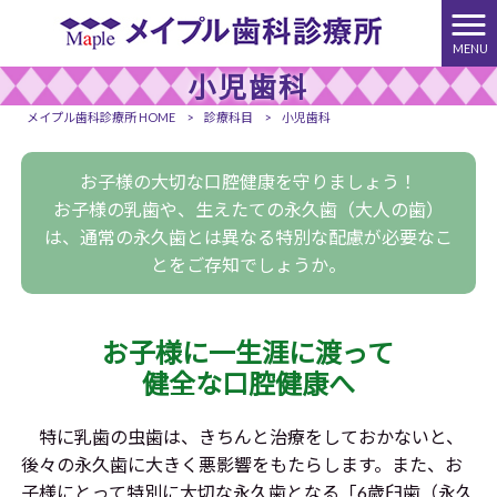
MENU
小児歯科
メイプル歯科診療所 HOME
>
診療科目
>
小児歯科
お子様の大切な口腔健康を守りましょう！
お子様の乳歯や、生えたての永久歯（大人の歯）
は、通常の永久歯とは異なる特別な配慮が必要なこ
とをご存知でしょうか。
お子様に一生涯に渡って
健全な口腔健康へ
特に乳歯の虫歯は、きちんと治療をしておかないと、
後々の永久歯に大きく悪影響をもたらします。また、お
子様にとって特別に大切な永久歯となる「6歳臼歯（永久