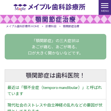
MENU
顎関節症治療
メイプル歯科診療所 HOME
>
診療科目
>
顎関節症治療
「顎関節症」の三大症状は
あごが痛む、あごが鳴る、
口が大きく開かないなどです。
顎関節症は歯科医院！
最近は「顎不全症（temporo mandibular）」と呼ばれ
ています
現代社会のストレスや自立神経の乱れなどの要因が伏